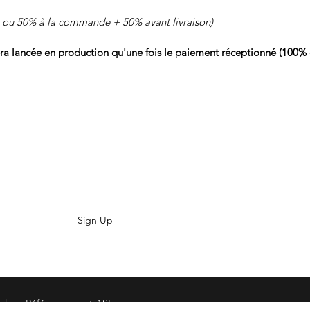
 ou 50% à la commande + 50% avant livraison)
lancée en production qu'une fois le paiement réceptionné (100% 
Sign Up
 fréquences | percussion | suspendue | frappées | pearl | stagg | trash |
gales
- Référencement
ASI