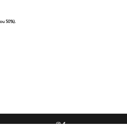
ou 50%).
 bass | beat | baguette | médium