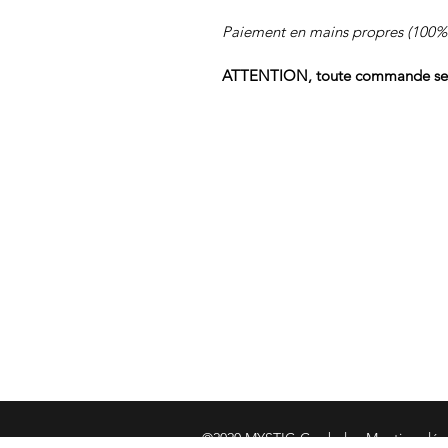
Paiement en mains propres (100%
ATTENTION, toute commande sera 
S'abonner
Nos visiteurs ont aussi cherché:
©2020 MYSTIC-Cymbals -
Mentions lé