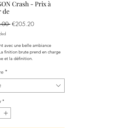
ON Crash - Prix à
r de
Regular
Sale
.00 
€205.20
Price
Price
uded
nt avec une belle ambiance
a finition brute prend en charge
e et la définition.
ur : Medium
re
*
bale Crash explosant avec une
biance douce. La finition brute
n charge le volume et la
t
on.
es possibles
y
*
5"/16"/17"/18" (autres sur
e)