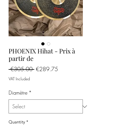
PHOENIX Hihat - Prix à
partir de
Regular
Sale
 €305.00 
€289.75
Price
Price
VAT Included
Diamètre
*
Quantity
*