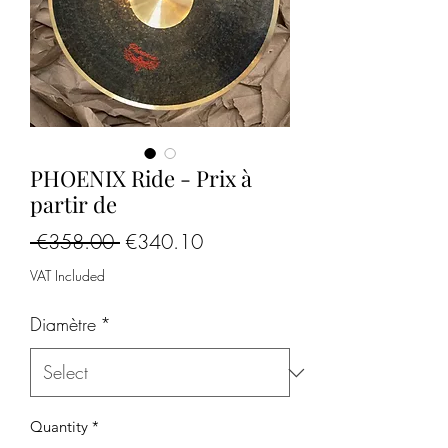
PHOENIX Ride - Prix à
partir de
Regular
Sale
 €358.00 
€340.10
Price
Price
VAT Included
Diamètre
*
Quantity
*